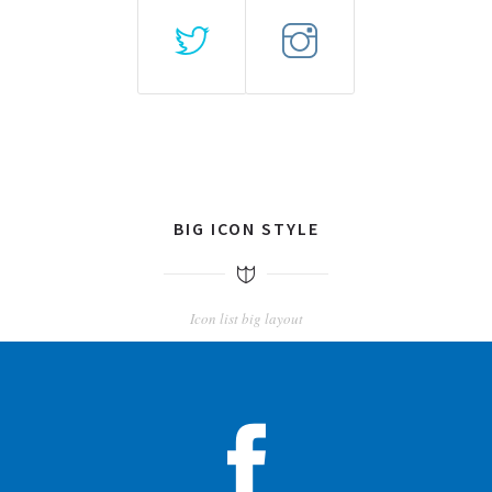
BIG ICON STYLE
Icon list big layout