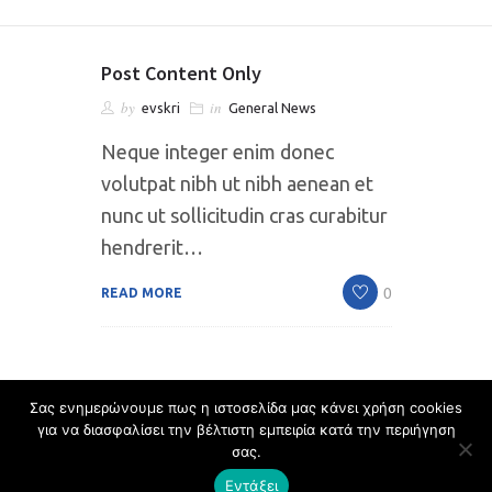
Post Content Only
by
in
evskri
General News
Neque integer enim donec
volutpat nibh ut nibh aenean et
nunc ut sollicitudin cras curabitur
hendrerit…
0
READ MORE
Σας ενημερώνουμε πως η ιστοσελίδα μας κάνει χρήση cookies
για να διασφαλίσει την βέλτιστη εμπειρία κατά την περιήγηση
σας.
Εντάξει
© Larissa Security. Powered by
Octal